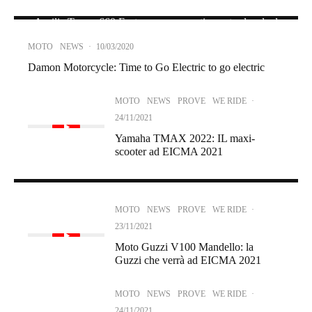
Aprilia Tuono 660 Factory: supersportiva entry level ad
EICMA 2021
MOTO
NEWS
·
10/03/2020
Damon Motorcycle: Time to Go Electric to go electric
MOTO
NEWS
PROVE
WE RIDE
·
24/11/2021
Yamaha TMAX 2022: IL maxi-
scooter ad EICMA 2021
MOTO
NEWS
PROVE
WE RIDE
·
24/11/2021
Yamaha XSR900: torna un’icona ad EICMA 2021
MOTO
NEWS
PROVE
WE RIDE
·
23/11/2021
Moto Guzzi V100 Mandello: la
Guzzi che verrà ad EICMA 2021
MOTO
NEWS
PROVE
WE RIDE
·
24/11/2021