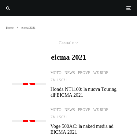
Home
eicma 2021
Casuale
eicma 2021
MOTO
NEWS
PROVE
WE RIDE
·
23/11/2021
Honda NT1100: la nuova Touring
all’EICMA 2021
MOTO
NEWS
PROVE
WE RIDE
·
23/11/2021
Voge 500AC: la naked media ad
EICMA 2021
MOTO
NEWS
PROVE
WE RIDE
·
23/11/2021