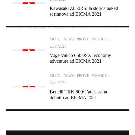
Kawasaki Z650RS: la storica naked
si rinnova ad EICMA 2021
MOTO
NEWS
PROVE
WE RIDE
·
24/11/2021
Suzuki GSX-S1000 GT: la Gran Turismo per tutte le
taglie ad EICMA 2021
MOTO
NEWS
PROVE
WE RIDE
·
23/11/2021
Voge Valico 650DSX: economy
adventure ad EICMA 2021
MOTO
NEWS
PROVE
WE RIDE
·
24/11/2021
Benelli TRK 800: l’attesissimo
debutto ad EICMA 2021
MOTO
NEWS
PROVE
WE RIDE
·
25/11/2021
Yamaha MT-10: la maxi naked ad EICMA 2021