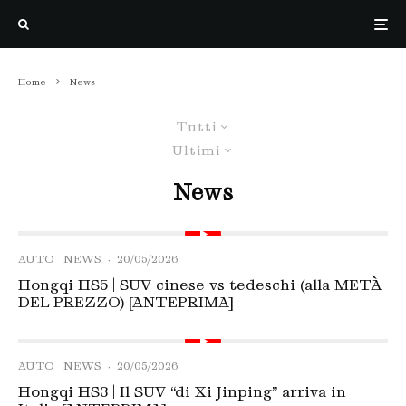
Home
News
Tutti
Ultimi
News
AUTO
NEWS
·
20/05/2026
Hongqi HS5 | SUV cinese vs tedeschi (alla METÀ
DEL PREZZO) [ANTEPRIMA]
AUTO
NEWS
·
20/05/2026
Hongqi HS3 | Il SUV “di Xi Jinping” arriva in