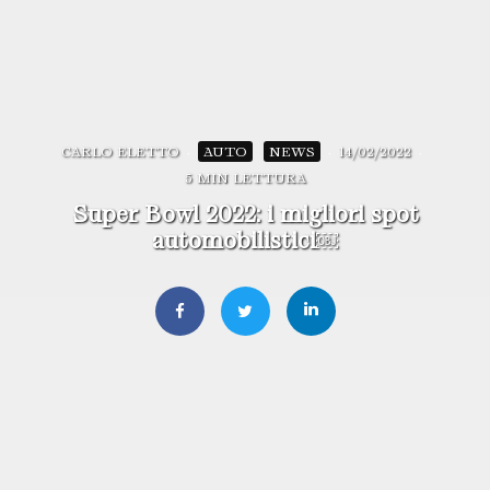
CARLO ELETTO
·
AUTO
NEWS
·
14/02/2022
·
5 MIN LETTURA
Super Bowl 2022: i migliori spot
automobilistici￼