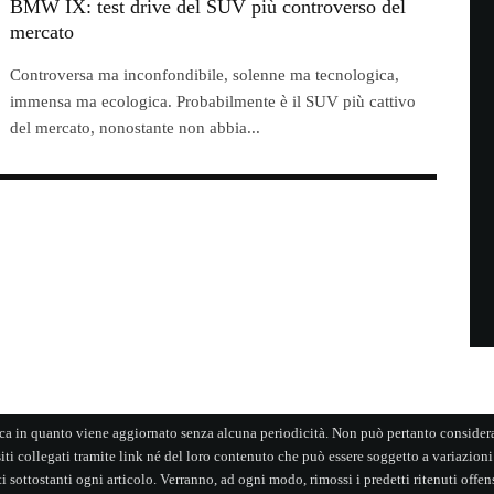
BMW IX: test drive del SUV più controverso del
mercato
Controversa ma inconfondibile, solenne ma tecnologica,
immensa ma ecologica. Probabilmente è il SUV più cattivo
del mercato, nonostante non abbia...
TO
NEWS
TECH
·
06/01/2022
 che cambia colore da solo
ca in quanto viene aggiornato senza alcuna periodicità. Non può pertanto considerar
ti collegati tramite link né del loro contenuto che può essere soggetto a variazioni
 sottostanti ogni articolo. Verranno, ad ogni modo, rimossi i predetti ritenuti offens