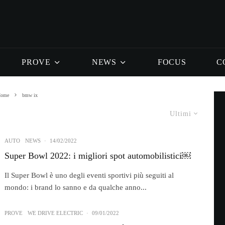
PROVE
NEWS
FOCUS
C
Home
bmw ix
Ultimi
AUTO
NEWS
·
14/02/2022
Super Bowl 2022: i migliori spot automobilistici￼
Il Super Bowl è uno degli eventi sportivi più seguiti al
mondo: i brand lo sanno e da qualche anno...
PROVE
WE DRIVE ELECTRIC
·
09/01/2022