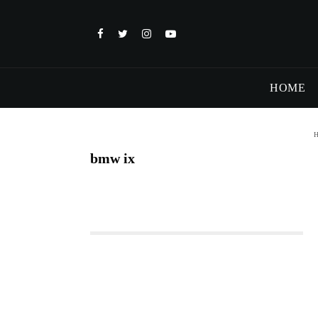
HOME
bmw ix