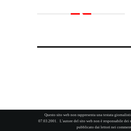
ATTUALITÀ
AU
BMW iX Flow: il SUV
Questo sito web non rappresenta una testata giornalisti
07.03.2001. L’autore del sito web non è responsabile dei si
pubblicato dai lettori nei commenti