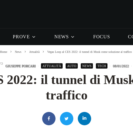
PROVE
NEWS
FOCUS
C
Home
News
Attualità
Vegas Loop al CES 2022: il tunnel di Musk come soluzione al traffico
GIUSEPPE PORCARI
·
ATTUALITÀ
AUTO
NEWS
TECH
·
08/01/2022
·
 2022: il tunnel di Musk
traffico