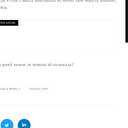
a e con l’unica alternativa di dover fare marcia indietro,
obia.
VEDI ANCHE
| 226 CV e differenziale ma ADDIO BENZINA
 potrà essere in termini di sicurezza?
TESLA MODEL 3
VEGAS LOOP