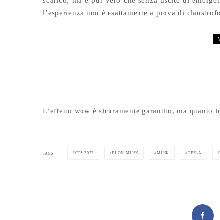
scarico, ma è pur vero che senza uscite di emergenz
l’esperienza non è esattamente a prova di claustrof
AUTO
NEWS
15/05/2026
Volkswagen ID.Polo GTI 
[ANTEPRIMA]
L’effetto wow è sicuramente garantito, ma quanto lo
CES 2022
ELON MUSK
MUSK
TESLA
TAGS