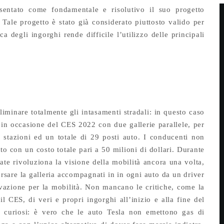
sentato come fondamentale e risolutivo il suo progetto
Tale progetto è stato già considerato piuttosto valido per
a degli ingorghi rende difficile l’utilizzo delle principali
eliminare totalmente gli intasamenti stradali: in questo caso
s in occasione del CES 2022 con due gallerie parallele, per
e stazioni ed un totale di 29 posti auto. I conducenti non
tto con un costo totale pari a 50 milioni di dollari. Durante
ate rivoluziona la visione della mobilità ancora una volta,
versare la galleria accompagnati in in ogni auto da un driver
ovazione per la mobilità. Non mancano le critiche, come la
l CES, di veri e propri ingorghi all’inizio e alla fine del
 e curiosi: è vero che le auto Tesla non emettono gas di