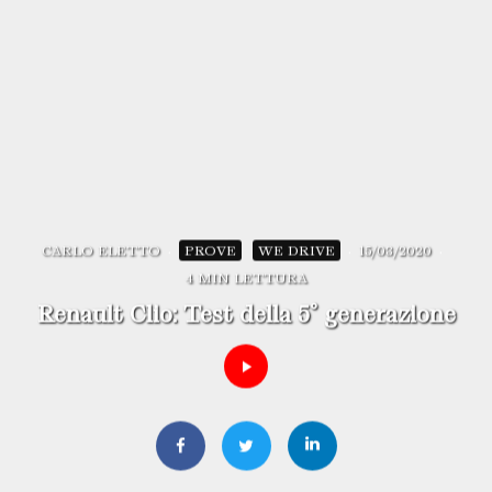
CARLO ELETTO
·
PROVE
WE DRIVE
·
15/03/2020
·
4 MIN LETTURA
Renault Clio: Test della 5° generazione