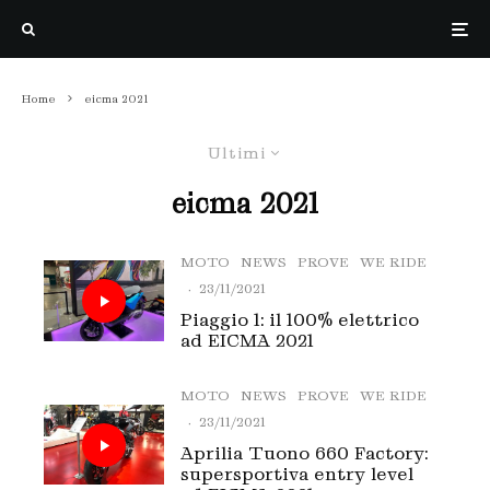
Home
eicma 2021
Ultimi
eicma 2021
MOTO
NEWS
PROVE
WE RIDE
·
23/11/2021
Piaggio 1: il 100% elettrico
ad EICMA 2021
MOTO
NEWS
PROVE
WE RIDE
·
23/11/2021
Aprilia Tuono 660 Factory:
supersportiva entry level