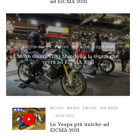
ad EICMA 2021
MOTO
NEWS
PROVE
WE RIDE
·
23/11/2021
Moto Guzzi V100 Mandello: la Guzzi che
verrà ad EICMA 2021
MOTO
NEWS
PROVE
WE RIDE
·
23/11/2021
Le Vespa più uniche ad
EICMA 2021