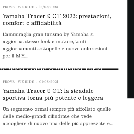
PROVE
WE RIDE
·
18/05/2023
Yamaha Tracer 9 GT 2023: prestazioni,
comfort e affidabilità
L’ammiraglia gran turismo by Yamaha si
aggiorna: stesso look e motore, tanti
aggiornamenti sottopelle e nuove colorazioni
per il M.Y....
VE
WE RIDE
·
15/08/2021
a: ecco come e quando farlo
Tracer 9 GT
PROVE
WE RIDE
·
01/08/2021
Yamaha Tracer 9 GT: la stradale
sportiva torna più potente e leggera
Un segmento ormai sempre più affollato quelle
 giornalistica in quanto viene aggiornato senza alcuna periodicit
delle medio-grandi cilindrate che vede
.2001. L’autore del sito web non è responsabile dei siti collegati t
accogliere di nuovo una delle più apprezzate e...
ltre, non è responsabile per quanto pubblicato dai lettori nei commen
odo, rimossi i predetti ritenuti offensivi o lesivi dell’immagine di terz