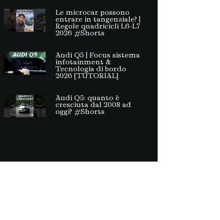
Le microcar possono
entrare in tangenziale? |
Regole quadricicli L6-L7
2026 #Shorts
Audi Q5 | Focus sistema
infotainment &
Tecnologia di bordo
2026 [TUTORIAL]
Audi Q5: quanto è
cresciuta dal 2008 ad
oggi? #Shorts
à. Non può pertanto considerarsi un prodotto
ramite link né del loro contenuto che può essere
ti sottostanti ogni articolo. Verranno, ad ogni
i.