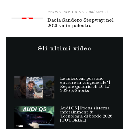
Dacia Sandero: come cambia a confronto
con la precedente
PROVE
WE DRIVE
·
23/02/2021
Dacia Sandero Stepway: nel
2021 va in palestra
Gli ultimi video
Le microcar possono
entrare in tangenziale? |
Regole quadricicli L6-L7
2026 #Shorts
Audi Q5 | Focus sistema
infotainment &
Tecnologia di bordo 2026
[TUTORIAL]