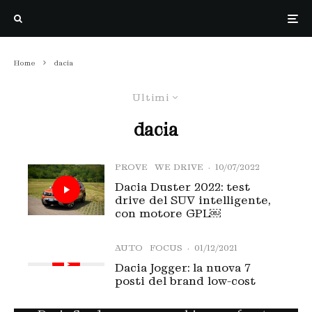
Home
dacia
Ultimi
dacia
PROVE
WE DRIVE
·
10/07/2022
Dacia Duster 2022: test
drive del SUV intelligente,
con motore GPL￼
AUTO
FOCUS
·
01/12/2021
Dacia Jogger: la nuova 7
posti del brand low-cost
PROVE
WE DRIVE
·
26/02/2021