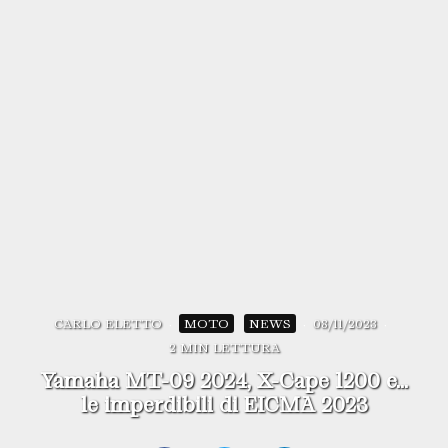
CARLO ELETTO
·
MOTO
NEWS
·
08/11/2023
·
2 MIN LETTURA
Yamaha MT-09 2024, X-Cape 1200 e…
le imperdibili di EICMA 2023