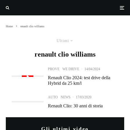
Home
renault clio williams
Ultimi
renault clio williams
PROVE
WE DRIVE
·
14/04/2024
Renault Clio 2024: test drive della
Hybrid da 25 km/l
AUTO
NEWS
·
17/03/2020
Renault Clio: 30 anni di storia
Gli ultimi video