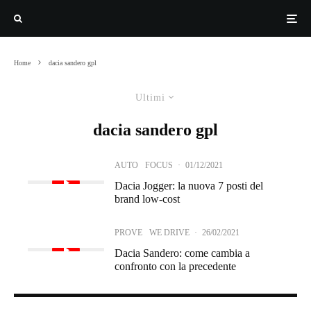
Home
dacia sandero gpl
Ultimi
dacia sandero gpl
AUTO
FOCUS
·
01/12/2021
Dacia Jogger: la nuova 7 posti del
brand low-cost
PROVE
WE DRIVE
·
26/02/2021
Dacia Sandero: come cambia a
confronto con la precedente
PROVE
WE DRIVE
·
23/02/2021
Dacia Sandero Stepway: nel 2021 va in palestra