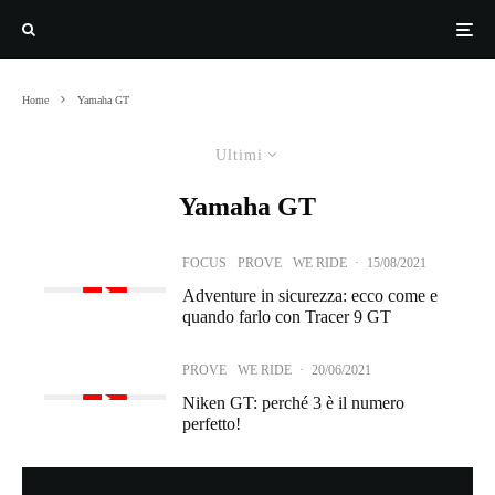
Home
Yamaha GT
Ultimi
Yamaha GT
FOCUS
PROVE
WE RIDE
·
15/08/2021
Adventure in sicurezza: ecco come e
quando farlo con Tracer 9 GT
PROVE
WE RIDE
·
20/06/2021
Niken GT: perché 3 è il numero
perfetto!