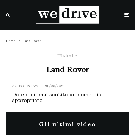
Home
Land Rover
Ultimi
Land Rover
AUTO
NEWS
·
29/03/2020
Defender: mai sentito un nome più
appropriato
Gli ultimi video