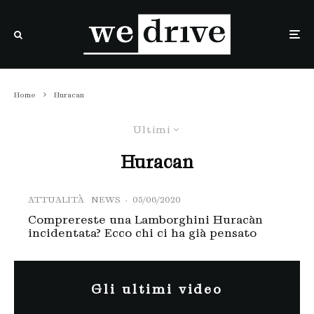
Home
Huracan
Ultimi
Huracan
ATTUALITÀ
NEWS
·
05/06/2020
Comprereste una Lamborghini Huracàn
incidentata? Ecco chi ci ha già pensato
Gli ultimi video