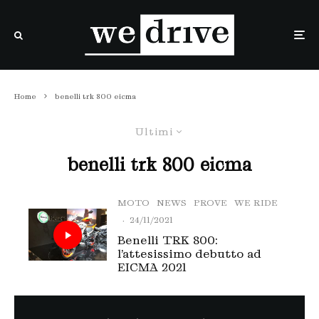
Home
benelli trk 800 eicma
Ultimi
benelli trk 800 eicma
MOTO
NEWS
PROVE
WE RIDE
·
24/11/2021
Benelli TRK 800:
l’attesissimo debutto ad
EICMA 2021