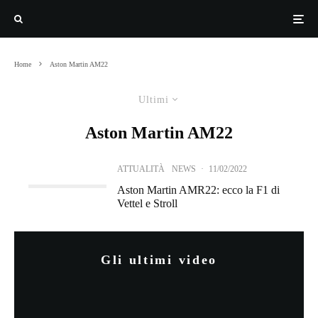
Home
Aston Martin AM22
Ultimi
Aston Martin AM22
ATTUALITÀ
NEWS
·
11/02/2022
Aston Martin AMR22: ecco la F1 di
Vettel e Stroll
Gli ultimi video