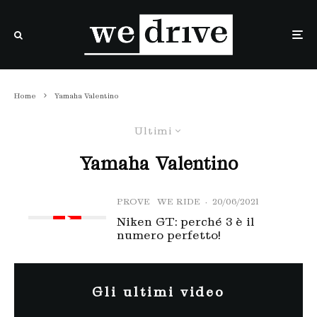
Home
Yamaha Valentino
Ultimi
Yamaha Valentino
PROVE
WE RIDE
·
20/06/2021
Niken GT: perché 3 è il
numero perfetto!
Gli ultimi video