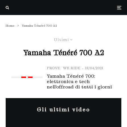
Home
Yamaha Ténéré 700 A2
Ultimi
Yamaha Ténéré 700 A2
PROVE
WE RIDE
·
18/04/2021
Yamaha Ténéré 700:
elettronica e tech
nell’offroad di tutti i giorni
Gli ultimi video