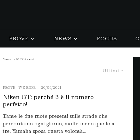
PROVE
NEWS
FOCUS
C
Yamaha MT07 costo
Ultimi
PROVE
WE RIDE
·
20/06/2021
Niken GT: perché 3 è il numero
perfetto!
Tante le due ruote presenti sulle strade che
percorriamo ogni giorno, molte meno quelle a
tre. Yamaha sposa questa volontà...