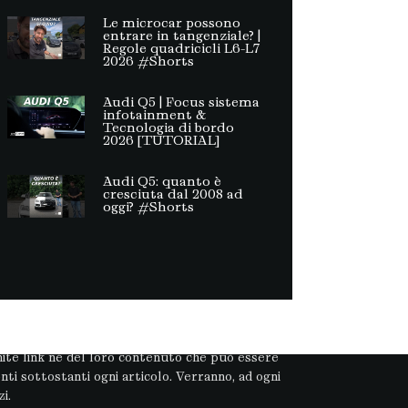
Le microcar possono
entrare in tangenziale? |
Regole quadricicli L6-L7
2026 #Shorts
Audi Q5 | Focus sistema
infotainment &
Tecnologia di bordo
2026 [TUTORIAL]
Audi Q5: quanto è
cresciuta dal 2008 ad
oggi? #Shorts
à. Non può pertanto considerarsi un prodotto
ramite link né del loro contenuto che può essere
ti sottostanti ogni articolo. Verranno, ad ogni
i.