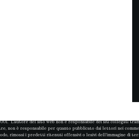
 giornalistica in quanto viene aggiornato senza alcuna periodicit
.2001. L’autore del sito web non è responsabile dei siti collegati t
ltre, non è responsabile per quanto pubblicato dai lettori nei commen
odo, rimossi i predetti ritenuti offensivi o lesivi dell’immagine di terz