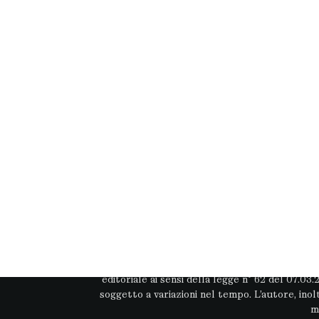
Questo sito web non rappresenta una testata
editoriale ai sensi della legge n° 62 del 07.03
soggetto a variazioni nel tempo. L’autore, ino
m