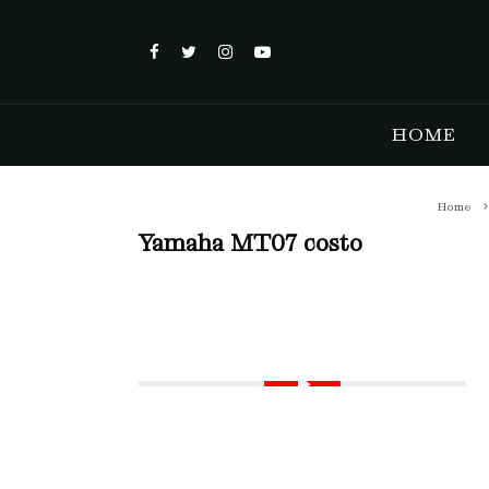
HOME
Home
Yamaha MT07 costo