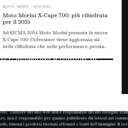
MOTO
NEWS
·
07/11/2024
Moto Morini X-Cape 700: più cilindrata
per il 2025
Ad EICMA 2024 Moto Morini presenta la nuova
X-Cape 700: l’Adventure viene aggiornata sia
nella cilindrata che nelle performance, pronta...
NEWS
·
06/11/2024
GT: avventura e comfort in
Turismo inedita
 giornalistica in quanto viene aggiornato senza alcuna periodicit
.2001. L’autore del sito web non è responsabile dei siti collegati t
ltre, non è responsabile per quanto pubblicato dai lettori nei commen
odo, rimossi i predetti ritenuti offensivi o lesivi dell’immagine di terz