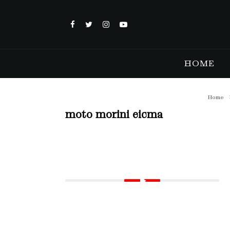
HOME
Home
moto morini eicma