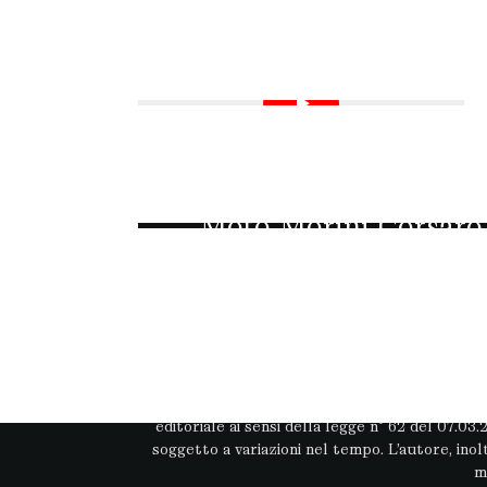
MOTO
Moto Morini Corsaro 
una Gran 
Questo sito web non rappresenta una testata
editoriale ai sensi della legge n° 62 del 07.03
soggetto a variazioni nel tempo. L’autore, ino
m