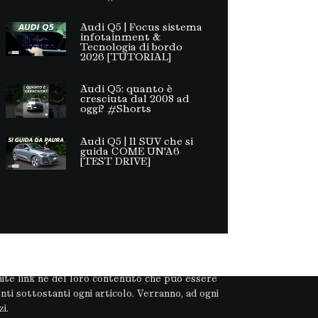
Audi Q5 | Focus sistema
infotainment &
Tecnologia di bordo
2026 [TUTORIAL]
Audi Q5: quanto è
cresciuta dal 2008 ad
oggi? #Shorts
Audi Q5 | Il SUV che si
guida COME UN'A6
[TEST DRIVE]
à. Non può pertanto considerarsi un prodotto
ramite link né del loro contenuto che può essere
ti sottostanti ogni articolo. Verranno, ad ogni
i.