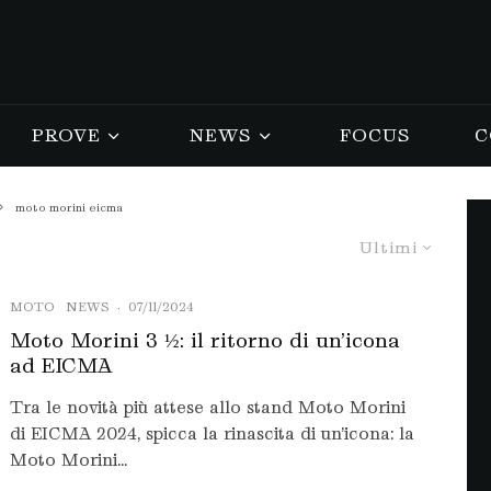
PROVE
NEWS
FOCUS
C
moto morini eicma
Ultimi
MOTO
NEWS
·
07/11/2024
Moto Morini 3 ½: il ritorno di un’icona
ad EICMA
Tra le novità più attese allo stand Moto Morini
di EICMA 2024, spicca la rinascita di un’icona: la
Moto Morini...