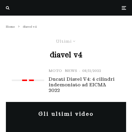
Home
diavel v4
Ultimi
diavel v4
MOTO
NEWS
·
08/11/2022
Ducati Diavel V4: 4 cilindri
indemoniato ad EICMA
2022
Gli ultimi video