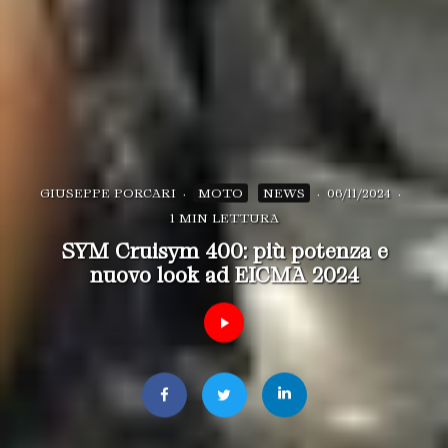
GIUSEPPE PORCARI
·
MOTO
NEWS
·
06/11/2024
·
1 MIN LETTURA
SYM Cruisym 400: più potenza e
nuovo look ad EICMA 2024