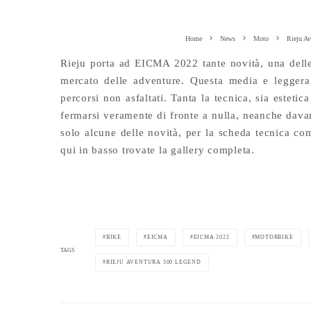
Home
News
Moto
Rieju A
Rieju porta ad EICMA 2022 tante novità, una delle 
mercato delle adventure. Questa media e leggera 
percorsi non asfaltati. Tanta la tecnica, sia estet
fermarsi veramente di fronte a nulla, neanche davan
solo alcune delle novità, per la scheda tecnica com
qui in basso trovate la gallery completa.
BIKE
EICMA
EICMA 2022
MOTORBIKE
TAGS
RIEJU AVENTURA 500 LEGEND