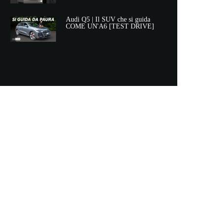
Audi Q5 | Il SUV che si guida
si un prodotto editoriale ai sensi della legge n° 62 del
COME UN'A6 [TEST DRIVE]
 nel tempo. L’autore, inoltre, non è responsabile per quanto
ivi o lesivi dell’immagine di terzi.