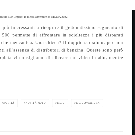
ventura 500 Legend: la media adventure ad EICMA 2022
più interessanti a ricoprire il gettonatissimo segmento di
500 permette di affrontare in scioltezza i più disparati
ica che meccanica. Una chicca? Il doppio serbatoio, per non
ti all’assenza di distributori di benzina. Queste sono però
pleta vi consigliamo di cliccare sul video in alto, mentre
NOVITÀ
NOVITÀ MOTO
RIEJU
RIEJU AVENTURA