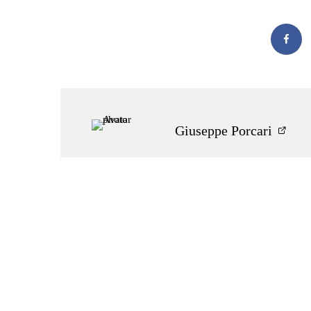
Questo sito web non rappresenta una testata giornalisti
07.03.2001. L’autore del sito web non è responsabile dei si
pubblicato dai lettori nei commenti
Giuseppe Porcari
Precedente
Ducati Monster SP: un “nuovo
classico” ad EICMA 2022