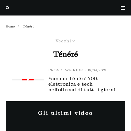
Home
Ténéré
Vecchi
Ténéré
PROVE
WE RIDE
·
18/04/2021
Yamaha Ténéré 700:
elettronica e tech
nell’offroad di tutti i giorni
Gli ultimi video