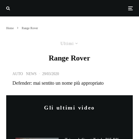
Home
Range Rover
Ultimi
Range Rover
AUTO
NEWS
·
29/03/2020
Defender: mai sentito un nome più appropriato
Gli ultimi video