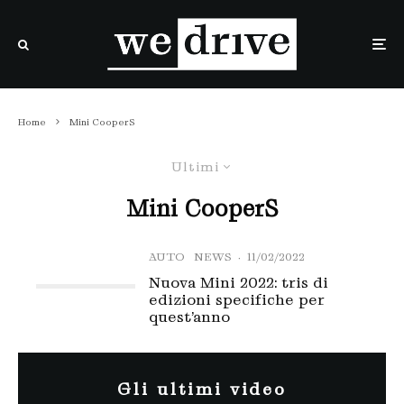
Home
Mini CooperS
Ultimi
Mini CooperS
AUTO
NEWS
·
11/02/2022
Nuova Mini 2022: tris di
edizioni specifiche per
quest’anno
Gli ultimi video